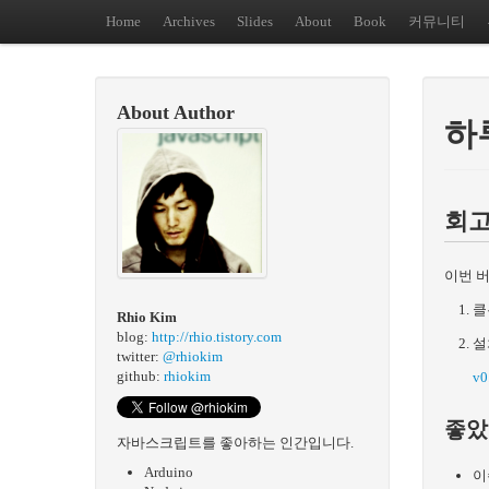
Home
Archives
Slides
About
Book
커뮤니티
About Author
하루
회고(
이번 
클
Rhio Kim
blog:
http://rhio.tistory.com
설
twitter:
@rhiokim
github:
rhiokim
v0
좋았
자바스크립트를 좋아하는 인간입니다.
Arduino
이