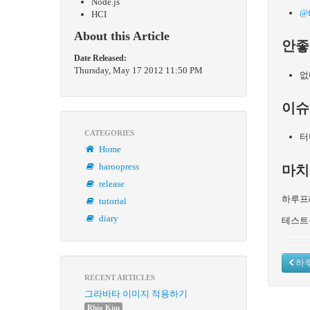
Node.js
@f
HCI
About this Article
안좋
Date Released:
Thursday, May 17 2012 11:50 PM
없
이슈
CATEGORIES
터
Home
haroopress
마치
release
하루프
tutorial
diary
테스트
하루
RECENT ARTICLES
그라바타 이미지 적용하기
Rhio Kim