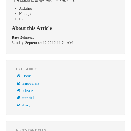
자바스크립트를 좋아하는 인간입니다.
Arduino
Node.js
HCI
About this Article
Date Released:
Sunday, September 16 2012 11:21 AM
CATEGORIES
Home
haroopress
release
tutorial
diary
RECENT ARTICLES