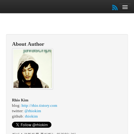
Home
Archives
Slides
About
About Author
Book
커뮤니티
튜토리얼
Rhio Kim
blog:
http://rhio.tistory.com
twitter:
@rhiokim
github:
rhiokim